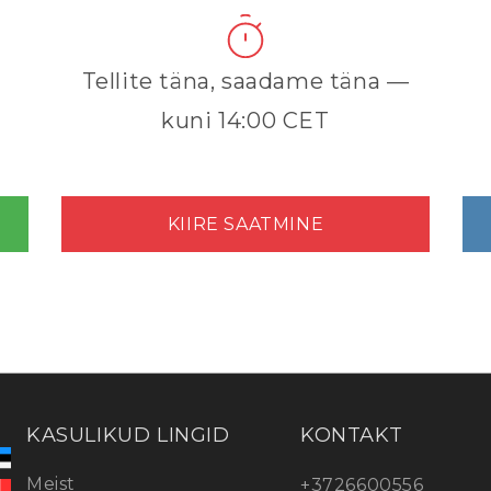
Tellite täna, saadame täna —
kuni 14:00 CET
KIIRE SAATMINE
KASULIKUD LINGID
KONTAKT
Meist
+3726600556