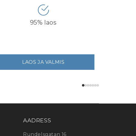
95% laos
LAOS JA VALMIS
AADRESS
Rundelsgatan 16