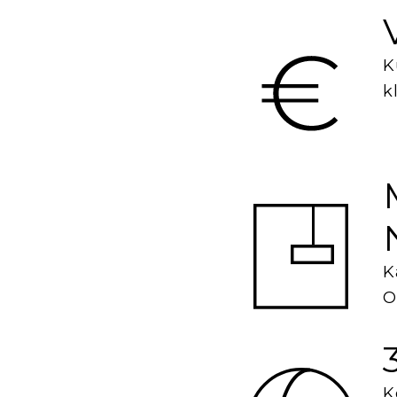
K
k
K
O
K