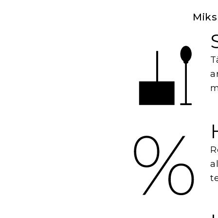
Miks
T
a
m
R
a
t