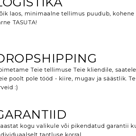
LOGISTIKA
õik laos, minimaalne tellimus puudub, kohene 
arne TASUTA!
DROPSHIPPING
oimetame Teie tellimuse Teie kliendile, saatel
eie poolt pole tööd - kiire, mugav ja säästlik. Te
rveid :)
GARANTIID
 aastat kogu valikule või pikendatud garantii ku
ndividuaalselt taotluse korral.