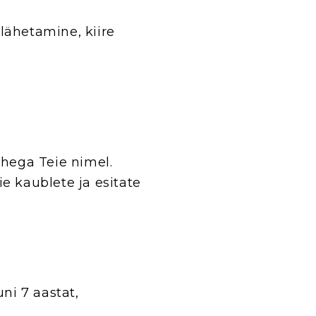
lähetamine, kiire
ehega Teie nimel.
ie kaublete ja esitate
ni 7 aastat,