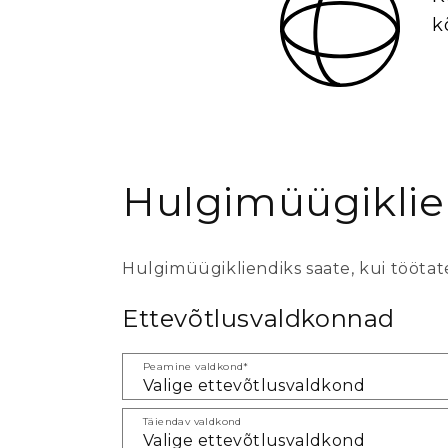
k
Hulgimüügiklien
Hulgimüügikliendiks saate, kui töötate
Ettevõtlusvaldkonnad
Peamine valdkond*
Täiendav valdkond