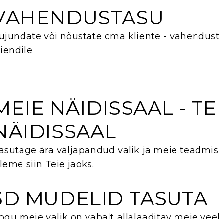
VAHENDUSTASU
ujundate või nõustate oma kliente - vahendusta
liendile
MEIE NÄIDISSAAL - TE
NÄIDISSAAL
asutage ära väljapandud valik ja meie teadmis
leme siin Teie jaoks.
3D MUDELID TASUTA
ogu meie valik on vabalt allalaaditav meie vee