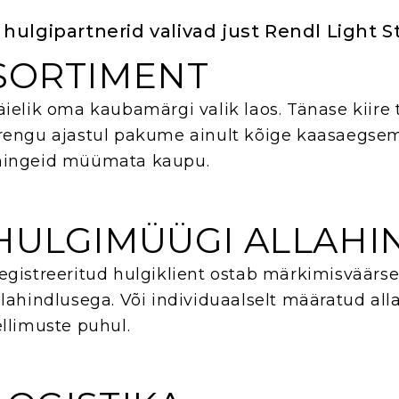
 hulgipartnerid valivad just Rendl Light S
SORTIMENT
äielik oma kaubamärgi valik laos. Tänase kiire 
rengu ajastul pakume ainult kõige kaasaegsema
ingeid müümata kaupu.
HULGIMÜÜGI ALLAHI
egistreeritud hulgiklient ostab märkimisväärs
llahindlusega. Või individuaalselt määratud all
ellimuste puhul.