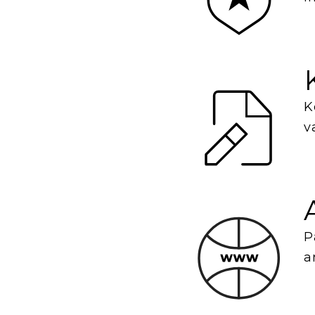
K
v
P
a