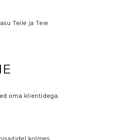
su Teile ja Teie
IE
ed oma klientidega.
bisaitidel kolmes