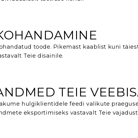
KOHANDAMINE
ohandatud toode. Pikemast kaablist kuni täiest
astavalt Teie disainile.
ANDMED TEIE VEEBIS
akume hulgiklientidele feedi valikute praegus
ndmete eksportimiseks vastavalt Teie vajadust