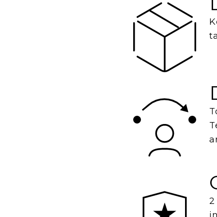
K
t
T
T
a
2
i