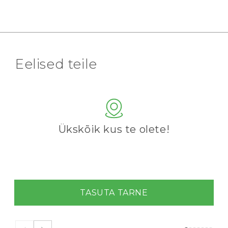
Eelised teile
Ükskõik kus te olete!
TASUTA TARNE