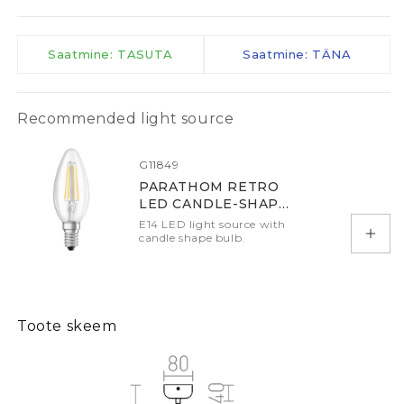
Saatmine: TASUTA
Saatmine: TÄNA
Recommended light source
G11849
PARATHOM RETRO
LED CANDLE-SHAPE
CLEAR
E14 LED light source with
candle shape bulb.
Add 
Toote skeem