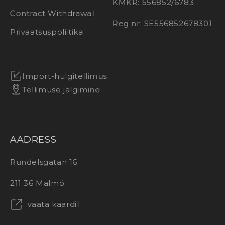
KMKR: 556852/6783
Contract Withdrawal
Reg nr: SE556852678301
Privaatsuspoliitika
Import-hulgitellimus
Tellimuse jälgimine
AADRESS
Rundelsgatan 16
211 36 Malmö
vaata kaardil