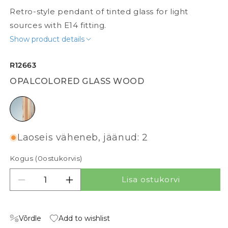
Retro-style pendant of tinted glass for light
sources with E14 fitting.
Show product details
R12663
OPALCOLORED GLASS WOOD
opalcolored glass wood
Laoseis väheneb, jäänud: 2
Kogus (
0
ostukorvis)
Lisa ostukorvi
Vähenda kogust tootele PULIRE CON
Suurenda kogust tootele PULIRE CON
Võrdle
Add to wishlist