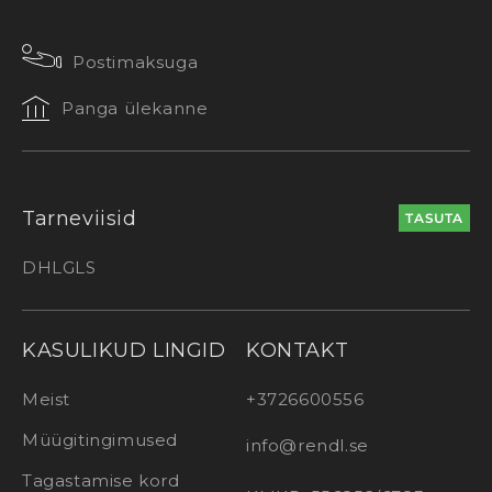
Postimaksuga
Panga ülekanne
Tarneviisid
TASUTA
DHL
GLS
KASULIKUD LINGID
KONTAKT
Meist
+3726600556
Müügitingimused
info@rendl.se
Tagastamise kord