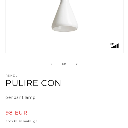
Ava meedia 1 modaalaknas
A
alates
1
/
8
RENDL
PULIRE CON
pendant lamp
Tavaline hind
98 EUR
Koos käibemaksuga.