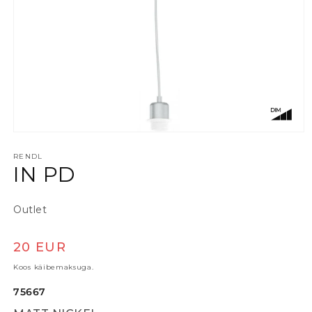
Ava meedia 1 modaalaknas
RENDL
IN PD
Outlet
Tavaline hind
20 EUR
Koos käibemaksuga.
75667