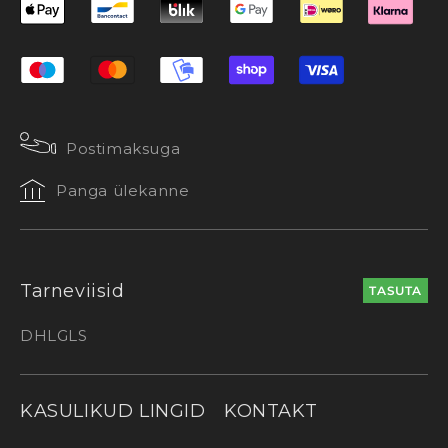
Postimaksuga
Panga ülekanne
Tarneviisid
TASUTA
DHL
GLS
KASULIKUD LINGID
KONTAKT