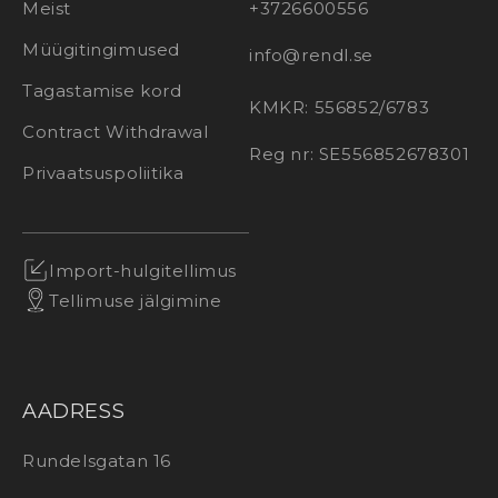
Meist
+3726600556
Müügitingimused
info@rendl.se
Tagastamise kord
KMKR: 556852/6783
Contract Withdrawal
Reg nr: SE556852678301
Privaatsuspoliitika
Import-hulgitellimus
Tellimuse jälgimine
AADRESS
Rundelsgatan 16