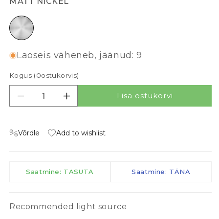
MATT NICKEL
matt nickel
Laoseis väheneb, jäänud: 9
Kogus (
0
ostukorvis)
Lisa ostukorvi
Vähenda kogust tootele IN PD
Suurenda kogust tootele IN PD
Võrdle
Add to wishlist
Saatmine: TASUTA
Saatmine: TÄNA
Recommended light source