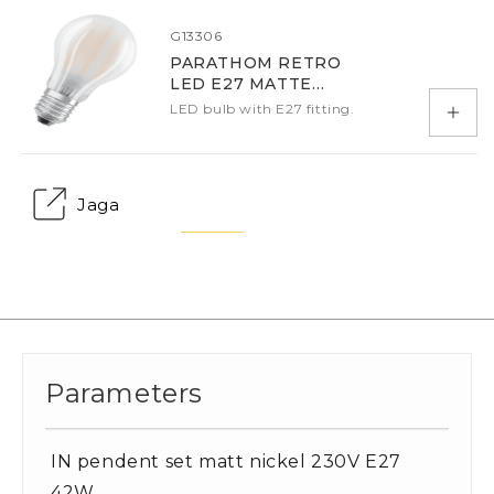
G13306
PARATHOM RETRO
LED E27 MATTE
2700K DIMM
LED bulb with E27 fitting.
Add 
Jaga
Parameters
IN pendent set matt nickel 230V E27
42W