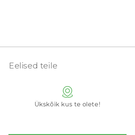
Eelised teile
Ükskõik kus te olete!