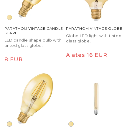
PARATHOM VINTAGE CANDLE
PARATHOM VINTAGE GLOBE
SHAPE
Globe LED light with tinted
LED candle shape bulb with
glass globe.
tinted glass globe.
Tavaline
Alates 16 EUR
Tavaline
8 EUR
hind
hind