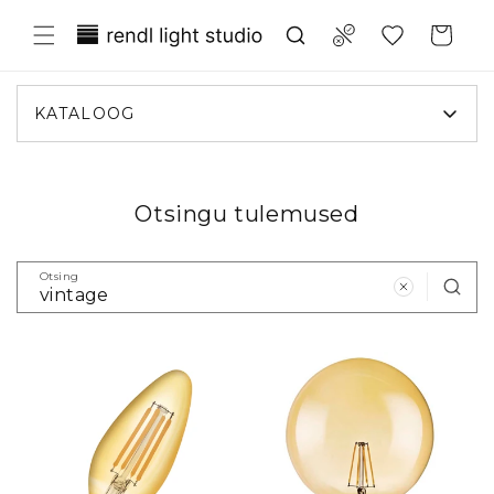
Liigu
Translation missing:
sisule
Compare
Ostukorv
et.general.wishlist.title
KATALOOG
Otsingu tulemused
Otsing