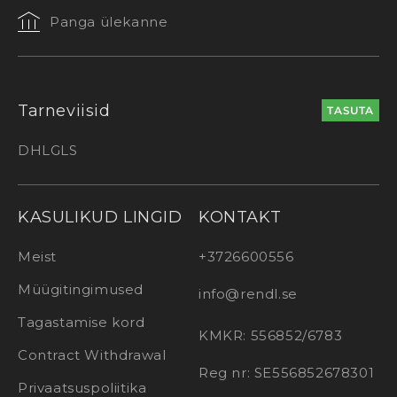
Panga ülekanne
Tarneviisid
TASUTA
DHL
GLS
KASULIKUD LINGID
KONTAKT
Meist
+3726600556
Müügitingimused
info@rendl.se
Tagastamise kord
KMKR: 556852/6783
Contract Withdrawal
Reg nr: SE556852678301
Privaatsuspoliitika