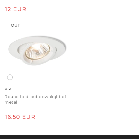
Tavaline
12 EUR
hind
OUT
VIP
Round fold-out downlight of
metal.
Tavaline
16.50 EUR
hind