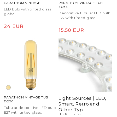
PARATHOM VINTAGE
PARATHOM VINTAGE TUB
EQ35
LED bulb with tinted glass
Decorative tubular LED bulb
globe.
E27 with tinted glass.
Tavaline
24 EUR
Tavaline
15.50 EUR
hind
hind
PARATHOM VINTAGE TUB
Light Sources | LED,
EQ20
Smart, Retro and
Tubular decorative LED bulb
Other Typ...
E27 with tinted glass.
11. JUULI 2025